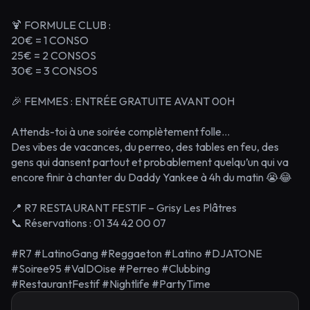
🍹 FORMULE CLUB :
20€ = 1 CONSO
25€ = 2 CONSOS
30€ = 3 CONSOS
🎉 FEMMES : ENTRÉE GRATUITE AVANT 00H
Attends-toi à une soirée complètement folle…
Des vibes de vacances, du perreo, des tables en feu, des
gens qui dansent partout et probablement quelqu’un qui va
encore finir à chanter du Daddy Yankee à 4h du matin 😭😂
📍 R7 RESTAURANT FESTIF – Grisy Les Plâtres
📞 Réservations : 01 34 42 00 07
#R7 #LatinoGang #Reggaeton #Latino #DJATONE
#Soiree95 #ValDOise #Perreo #Clubbing
#RestaurantFestif #Nightlife #PartyTime