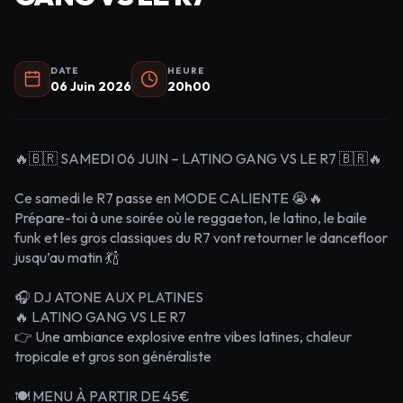
DATE
HEURE
06 Juin 2026
20h00
🔥🇧🇷 SAMEDI 06 JUIN – LATINO GANG VS LE R7 🇧🇷🔥
Ce samedi le R7 passe en MODE CALIENTE 😭🔥
Prépare-toi à une soirée où le reggaeton, le latino, le baile
funk et les gros classiques du R7 vont retourner le dancefloor
jusqu’au matin 💃🍾
🎧 DJ ATONE AUX PLATINES
🔥 LATINO GANG VS LE R7
👉 Une ambiance explosive entre vibes latines, chaleur
tropicale et gros son généraliste
🍽️ MENU À PARTIR DE 45€